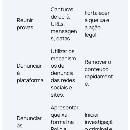
Capturas
Fortalecer
de ecrã,
Reunir
a queixa e
URLs,
provas
a ação
mensagen
legal.
s, datas.
Utilizar os
mecanism
Remover o
Denunciar
os de
conteúdo
à
denúncia
rapidament
plataforma
das redes
e.
sociais e
sites.
Apresentar
queixa
Iniciar
Denunciar
formal na
investigaçã
às
Polícia
o criminal e