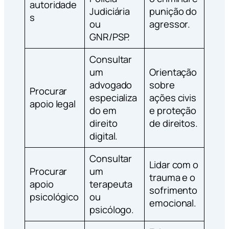
autoridade
Judiciária
punição do
s
ou
agressor.
GNR/PSP.
Consultar
um
Orientação
advogado
sobre
Procurar
especializa
ações civis
apoio legal
do em
e proteção
direito
de direitos.
digital.
Consultar
Lidar com o
Procurar
um
trauma e o
apoio
terapeuta
sofrimento
psicológico
ou
emocional.
psicólogo.