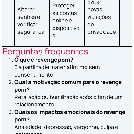
Evitar
Proteger
Alterar
novas
as contas
senhas e
violações
online e
verificar
de
dispositivo
segurança
privacidade
s.
.
Perguntas frequentes
O que é revenge porn?
É a partilha de material íntimo sem
consentimento.
Qual a motivação comum para o revenge
porn?
Retaliação ou humilhação após o fim de um
relacionamento.
Quais os impactos emocionais do revenge
porn?
Ansiedade, depressão, vergonha, culpa e