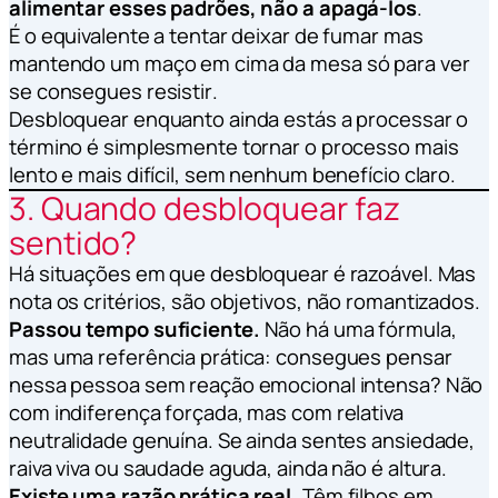
alimentar esses padrões, não a apagá-los
.
É o equivalente a tentar deixar de fumar mas
mantendo um maço em cima da mesa
só para ver
se consegues resistir
.
Desbloquear enquanto ainda estás a processar o
término é simplesmente tornar o processo mais
lento e mais difícil, sem nenhum benefício claro.
3. Quando desbloquear faz
sentido?
Há situações em que desbloquear é razoável. Mas
nota os critérios, são objetivos, não romantizados.
Passou tempo suficiente.
Não há uma fórmula,
mas uma referência prática: consegues pensar
nessa pessoa sem reação emocional intensa? Não
com indiferença forçada, mas com relativa
neutralidade genuína. Se ainda sentes ansiedade,
raiva viva ou saudade aguda, ainda não é altura.
Existe uma razão prática real.
Têm filhos em